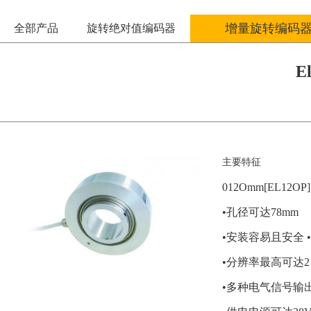
增量旋转编码
全部产品
旋转绝对值编码器
E
主要特征
012Omm[EL1
•孔径可达78mm
•安装容易且安全 
•分辨率最高可达2
•多种电气信号输